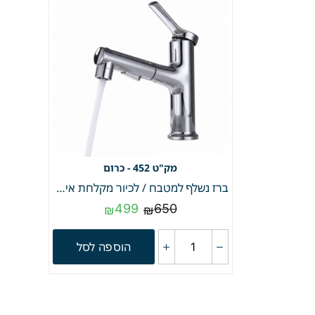
452 - כרום
ברז נשלף למטבח / לכיור מקלחת איכותי פיה מסתובבת | כרום | מק"ט 452
499
650
₪
₪
הוספה לסל