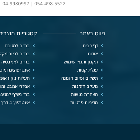
054-498-5522 | 04-9980997
ניווט באתר
קטגוריות מוצרים
דף הבית
ברזים למטבח
אודות
ברזים לכיור מקל
תקנון ותנאי שימוש
ברזים לאמבטיה
עגלת קניות
אינטרפוצים ומוטו
תשלום וסיום הזמנה
תעלות ניקוז אופנ
מעקב הזמנות
אביזרי אמבט ומוצ
הצהרת נגישות
ברז נשלף למטבח
מדיניות פרטיות
אינטרפוץ 4 דרך