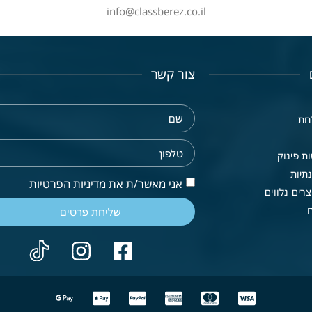
info@classberez.co.il
צור קשר
חת
ת פינוק
תיות
אני מאשר/ת את מדיניות הפרטיות
רים נלווים
שליחת פרטים