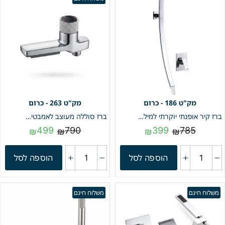
186 - כרום
263 - כרום
ברז קיר אופנתי יוקרתי למילוי אמבטיה | ג'קוזי | כיור מקלחת – פיית מפל | 70 ס"מ | כרום | מק"ט 186
ברז סוללה מעוצב לאמבטיה עם מפל | כרום | מק"ט 263
499
790
399
785
₪
₪
₪
₪
הוספה לסל
הוספה לסל
משלוח חינם
משלוח חינם