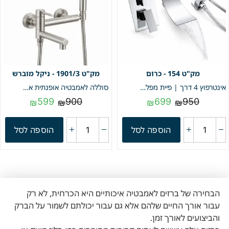
154 - כרום
1901/3 - ניקל מוברש
אינטרפוץ 4 דרך | פיית מפל + מזלף יד | כרום | מק"ט 154
סוללה לאמבטיה אופנתית איכותית פיית מילוי מתקפלת + מזלף יד וצינור גמיש | ניקל מוברש | מק"ט 1901/3
599
900
699
950
₪
₪
₪
₪
הוספה לסל
הוספה לסל
הבחירה של ברזים לאמבטיה איכותיים היא הכרחית, לא רק
עבור אורך החיים שלהם אלא גם עבור יכולתם לשמור על הברק
והביצועים לאורך זמן.