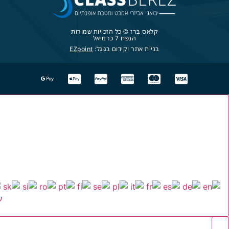
קלאס ברז © כל הזכויות שמורות
הנפח 7 כרמיאל
בניית אתר וקידום בגוגל:
EZpoint
ע