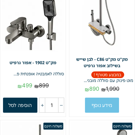
מק"ט C86 - לבן שייש
1902 - אפור גרפיט
בשילוב אפור גרפיט
סוללה לאמבטיה אופנתית פלוס | צינור גמיש + מזלף יד ותופסן לקיר | צבע גרפיט | מט מק"ט 1902
במבצע מטורף !
מוט פינוק עם סוללה מובנית | שייש לבן בשילוב אפור גרפיט | מק"ט C86
499
899
₪
₪
890
1,990
₪
₪
מידע נוסף
הוספה לסל
משלוח חינם
משלוח חינם