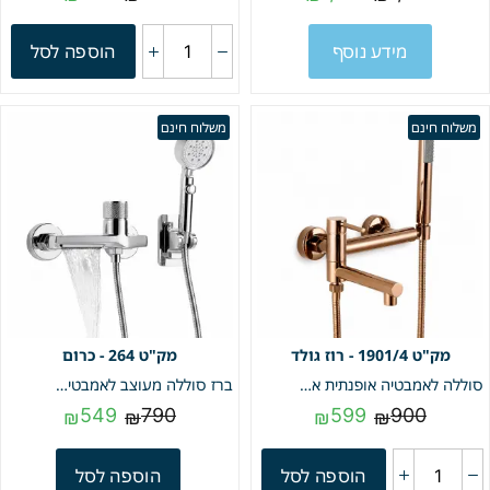
מידע נוסף
הוספה לסל
משלוח חינם
משלוח חינם
1901/4 - רוז גולד
264 - כרום
סוללה לאמבטיה אופנתית איכותית פיית מילוי מתקפלת +מזלף יד וצינור גמיש | רוז גולד | מק"ט 1901/4
ברז סוללה מעוצב לאמבטיה + מעמד למזלף בהדבקה + צינור ומזלף | כרום | מק"ט 264
549
790
599
900
₪
₪
₪
₪
הוספה לסל
הוספה לסל