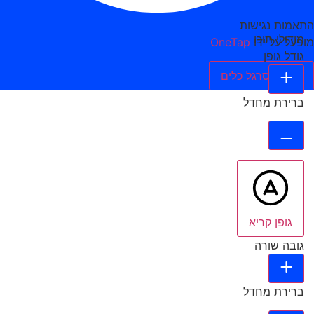
התאמות נגישות
מודולי תוכן
מופעל על ידי
OneTap
גודל גופן
הסתר סרגל כלים
ברירת מחדל
גופן קריא
גובה שורה
ברירת מחדל