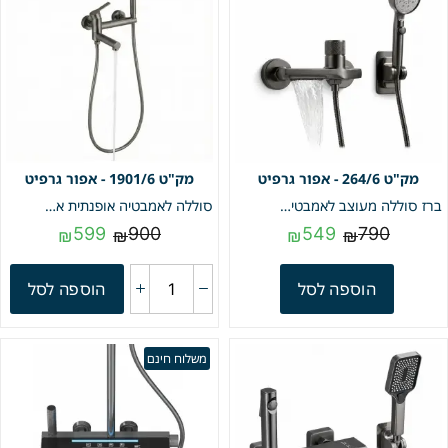
264/6 - אפור גרפיט
1901/6 - אפור גרפיט
ברז סוללה מעוצב לאמבטיה + מעמד למזלף בהדבקה + צינור ומזלף | אפור גרפיט | מק"ט 264/6
סוללה לאמבטיה אופנתית איכותית פיית מילוי מתקפלת + מזלף יד וצינור גמיש | אפור גרפיט | מק"ט 1901/6
599
900
549
790
₪
₪
₪
₪
הוספה לסל
הוספה לסל
משלוח חינם