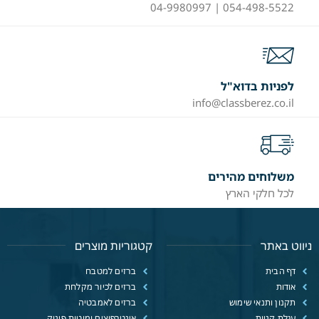
054-498-5522 | 04-9980997
לפניות בדוא"ל
info@classberez.co.il
משלוחים מהירים
לכל חלקי הארץ
ניווט באתר
קטגוריות מוצרים
דף הבית
ברזים למטבח
אודות
ברזים לכיור מקלחת
תקנון ותנאי שימוש
ברזים לאמבטיה
עגלת קניות
אינטרפוצים ומוטות פינוק