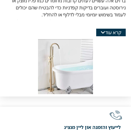
ברזים אלה עשויים לעתים קרובות מחומרים כמו פליז מוצק או
נירוסטה ועוברים בדיקות קפדניות כדי להבטיח שהם יכולים
לעמוד בשימוש יומיומי מבלי לדלוף או להחליד.
מבחינה עיצובית, אנחנו מציעים שפע של אפשרויות – החל
מסגנונות קלאסיים ועד עיצובים מינימליסטיים ומודרניים. הגימור
קרא עוד
של הברזים, בין אם הוא כרום, שחור מט, זהב או כסף, יכול
להשפיע באופן דרמטי על המשיכה החזותית של חדר האמבטיה
שלכם.
ידיות ארגונומיות ופיות מעוצבות תורמים לחוויה ידידותית
למשתמש.
בסך הכל, השקעה בברז לחדר אמבטיה איכותי ומעוצב יכולה
להעלות בצורה עמוקה את שגרת היומיום שלכם תוך שיפור היופי
והיעילות של חלל חדר האמבטיה שלכם.
לייעוץ והזמנה און ליין מנציג