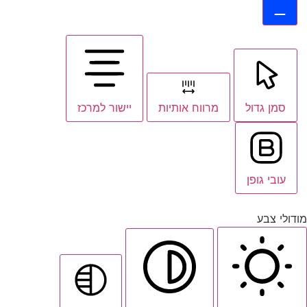
סמן גדול
מרווח אותיות
יישור למרכז
עובי גופן
מודולי צבע