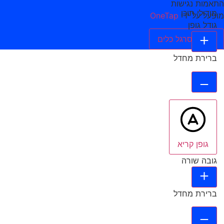
התאמות נגישות
מודולי תוכן
מופעל על ידי
OneTap
גודל גופן
הסתר סרגל כלים
ברירת מחדל
גופן קריא
גובה שורה
ברירת מחדל