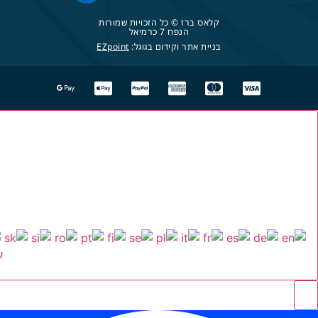
קלאס ברז © כל הזכויות שמורות
הנפח 7 כרמיאל
בניית אתר וקידום בגוגל:
EZpoint
ע