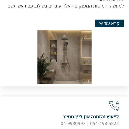
למעשה, המוטות המפנקים האלה עובדים בשילוב עם ראשי גשם
ומערכות אינטרפוץ כדי לספק סביבת מקלחת שלמה דמוית ספא
שבה נוחות, פרקטיות ועיצוב משולבים בצורה חלקה.
קרא עוד
לייעוץ והזמנה און ליין מנציג
054-498-5522 | 04-9980997