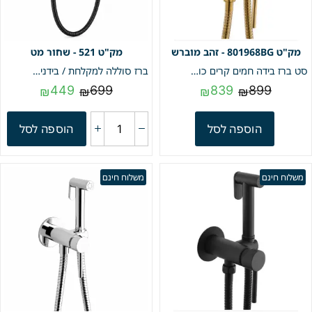
801968BG - זהב מוברש
521 - שחור מט
סט ברז בידה חמים קרים כולל מיתז ,מתלה וצינור חמת | זהב מוברש | מק"ט 801968BG
ברז סוללה למקלחת / בידנית חם קר איכותי מפואר | שחור מט | מק"ט 521
449
699
839
899
₪
₪
₪
₪
הוספה לסל
הוספה לסל
משלוח חינם
משלוח חינם