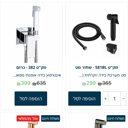
581BL - שחור מט
382 - כרום
סט מערכת בידה יוקרתית (ברז ניל צינור גמיש מתיזן ומתלה למתיזן) | שחור מט | מק"ט 581BL
אינטרפוץ בידה אופנתי מפואר | כרום | מק"ט 382
399
635
299
365
₪
₪
₪
₪
הוספה לסל
הוספה לסל
אזל מהמלאי
משלוח חינם
משלוח חינם