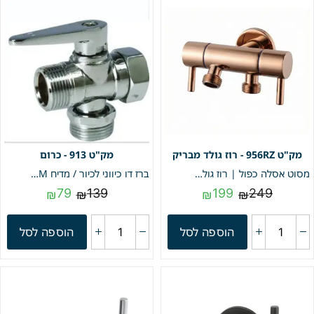
956RZ - רוז גולד מבריק
913 - כרום
מסוט אסלה כפול | רוז גולד מבריק | מק"ט 956RZ
ברז דו כיווני לכיור / מדיח ZM | כרום | מק"ט 913
79
139
199
249
₪
₪
₪
₪
הוספה לסל
הוספה לסל