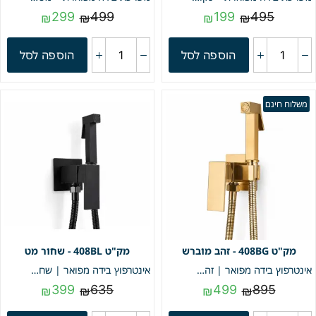
299
499
199
495
₪
₪
₪
₪
הוספה לסל
הוספה לסל
משלוח חינם
408BG - זהב מוברש
408BL - שחור מט
אינטרפוץ בידה מפואר | זהב מוברש | מק"ט 408BG
אינטרפוץ בידה מפואר | שחור מט | מק"ט 408BL
399
635
499
895
₪
₪
₪
₪