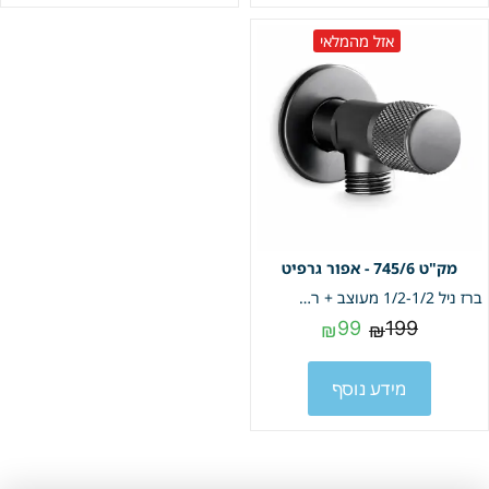
אזל מהמלאי
745/6 - אפור גרפיט
ברז ניל 1/2-1/2 מעוצב + רוזטה | אפור גרפיט | מק"ט 745/6
99
199
₪
₪
מידע נוסף