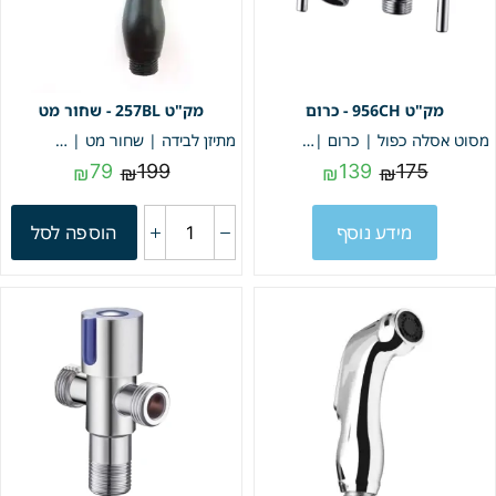
956CH - כרום
257BL - שחור מט
מסוט אסלה כפול | כרום | מק"ט 956CH
מתיזן לבידה | שחור מט | מק"ט 257BL
79
199
139
175
₪
₪
₪
₪
מידע נוסף
הוספה לסל