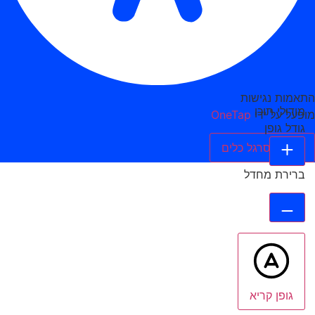
התאמות נגישות
מודולי תוכן
מופעל על ידי
OneTap
גודל גופן
הסתר סרגל כלים
ברירת מחדל
גופן קריא