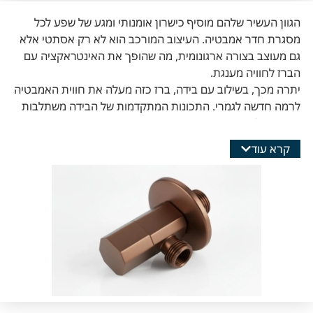
הגוון העשיר שלהם מוסיף כישרון אומנותי ומגע של שפע לכל
מסגרת חדר אמבטיה. העיצוב המורכב הוא לא רק אסתטי אלא
גם מעוצב בצורה ארגונומית, מה שהופך את האינטראקציה עם
הברז לחוויה מענגת.
יתרה מכך, בשילוב עם בידה, ברז כזה מעלה את חווית האמבטיה
לרמה חדשה לגמרי. התכונות המתקדמות של הבידה משתלבות
בצורה חלקה עם עיצוב הברז, ויוצרות מראה מגובש ויוקרתי.
בין אם אתם מחפשים להתפנק עם מעט יוקרה או שואפים לשלב
קרא עוד
פונקציונליות עם עיצוב, ברז הניל והבידה מציעים את כל הטוב
משני העולמות.