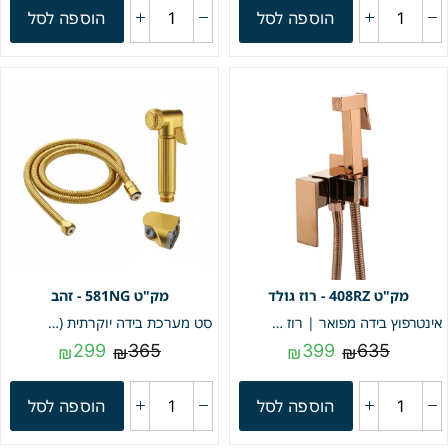
הוספה לסל
הוספה לסל
408RZ - רוז גולד
581NG - זהב
אינטרפוץ בידה מפואר | רוז גולד | מק"ט 408RZ
סט מערכת בידה יוקרתית (ברז ניל צינור גמיש מתיזן ומתלה למתיזן) | זהב | מק"ט 581NG
299
365
399
635
₪
₪
₪
₪
הוספה לסל
הוספה לסל