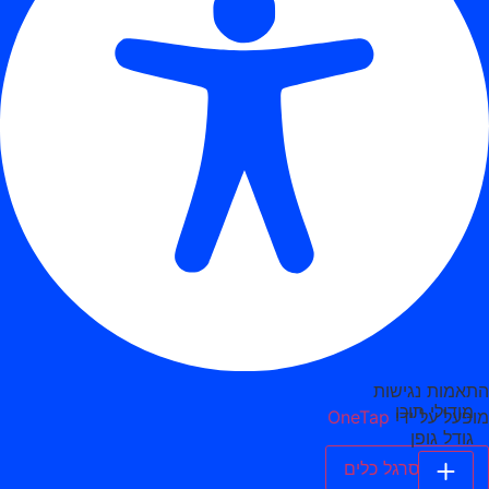
התאמות נגישות
מודולי תוכן
מופעל על ידי
OneTap
גודל גופן
הסתר סרגל כלים