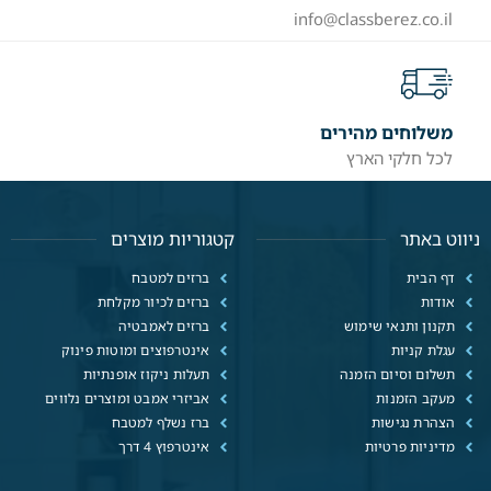
info@classberez.co.il
משלוחים מהירים
לכל חלקי הארץ
ניווט באתר
קטגוריות מוצרים
דף הבית
ברזים למטבח
אודות
ברזים לכיור מקלחת
תקנון ותנאי שימוש
ברזים לאמבטיה
עגלת קניות
אינטרפוצים ומוטות פינוק
תשלום וסיום הזמנה
תעלות ניקוז אופנתיות
מעקב הזמנות
אביזרי אמבט ומוצרים נלווים
הצהרת נגישות
ברז נשלף למטבח
מדיניות פרטיות
אינטרפוץ 4 דרך