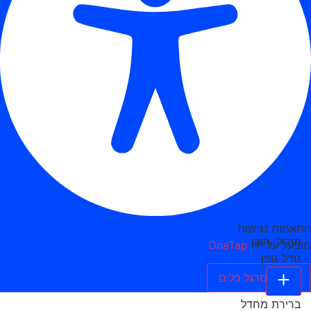
התאמות נגישות
מודולי תוכן
מופעל על ידי
OneTap
גודל גופן
הסתר סרגל כלים
ברירת מחדל